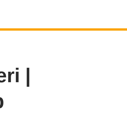
ri |
p