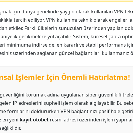
aşmak için dünya genelinde yaygın olarak kullanılan VPN tekn
klıkla tercih ediliyor. VPN kullanımı teknik olarak engelleri 
dan etkiler. Farklı ülkelerin sunucuları üzerinden yapılan dolayl
saniyelik gecikmelere yol açabilir. Sistem, küresel çapta opt
ri minimuma indirse de, en kararlı ve stabil performans iç
siniz üzerinden sağlanan güncel bağlantıları kullanmanız ön
nsal İşlemler İçin Önemli Hatırlatma!
 güvenliğini korumak adına uygulanan siber güvenlik filtrele
gelen IP adreslerini şüpheli işlem olarak algılayabilir. Bu seb
e formlarını doldururken VPN bağlantınızı pasif hale getiri
z en yeni
kayıt otobet
resmi adresi üzerinden işlem yapmanı
ğlıklıdır.