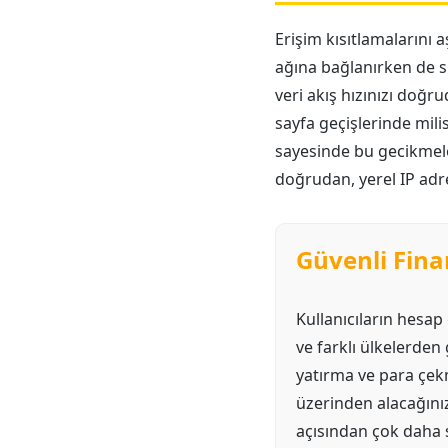
Erişim kısıtlamalarını 
ağına bağlanırken de sı
veri akış hızınızı doğru
sayfa geçişlerinde mili
sayesinde bu gecikmele
doğrudan, yerel IP adre
Güvenli Fina
Kullanıcıların hesap
ve farklı ülkelerden 
yatırma ve para çekm
üzerinden alacağını
açısından çok daha sa