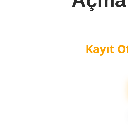
Açma 
Kayıt O