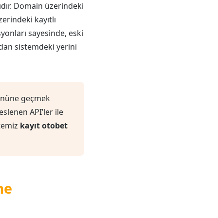
ıdır. Domain üzerindeki
zerindeki kayıtlı
yonları sayesinde, eski
dan sistemdeki yerini
 önüne geçmek
lenen API’ler ile
 temiz
kayıt otobet
me