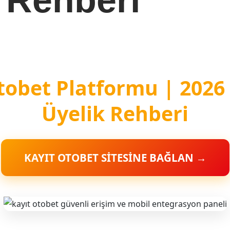
Rehberi
tobet Platformu | 2026
Üyelik Rehberi
KAYIT OTOBET SİTESİNE BAĞLAN →