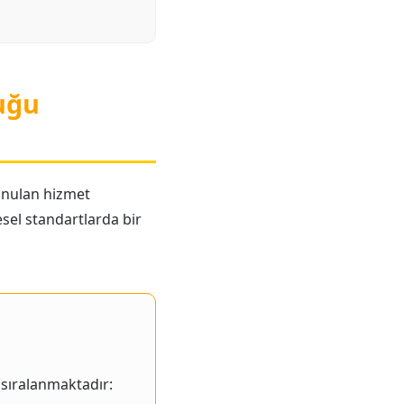
uğu
 sunulan hizmet
sel standartlarda bir
e sıralanmaktadır: