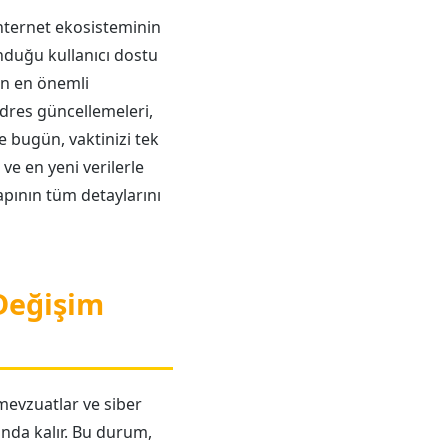
internet ekosisteminin
unduğu kullanıcı dostu
rün en önemli
adres güncellemeleri,
 bugün, vaktinizi tek
e en yeni verilerle
apının tüm detaylarını
Değişim
 mevzuatlar ve siber
nda kalır. Bu durum,