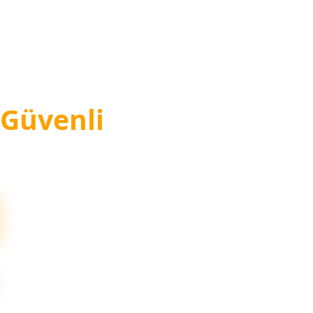
 Güvenli