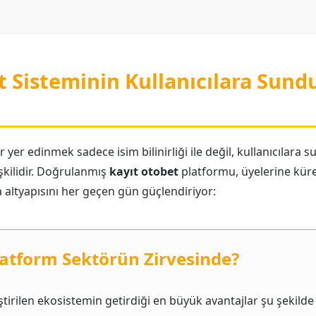
t Sisteminin Kullanıcılara Sund
ir yer edinmek sadece isim bilinirliği ile değil, kullanıcılara
işkilidir. Doğrulanmış
kayıt otobet
platformu, üyelerine küre
ltyapısını her geçen gün güçlendiriyor:
atform Sektörün Zirvesinde?
iştirilen ekosistemin getirdiği en büyük avantajlar şu şekild