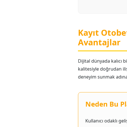
Kayıt Otobe
Avantajlar
Dijital dünyada kalıcı b
kalitesiyle doğrudan il
deneyim sunmak adına a
Neden Bu Pl
Kullanıcı odaklı gel