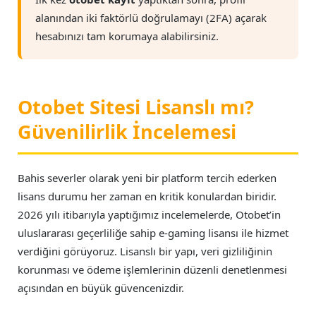
alanından iki faktörlü doğrulamayı (2FA) açarak
hesabınızı tam korumaya alabilirsiniz.
Otobet Sitesi Lisanslı mı?
Güvenilirlik İncelemesi
Bahis severler olarak yeni bir platform tercih ederken
lisans durumu her zaman en kritik konulardan biridir.
2026 yılı itibarıyla yaptığımız incelemelerde, Otobet’in
uluslararası geçerliliğe sahip e-gaming lisansı ile hizmet
verdiğini görüyoruz. Lisanslı bir yapı, veri gizliliğinin
korunması ve ödeme işlemlerinin düzenli denetlenmesi
açısından en büyük güvencenizdir.