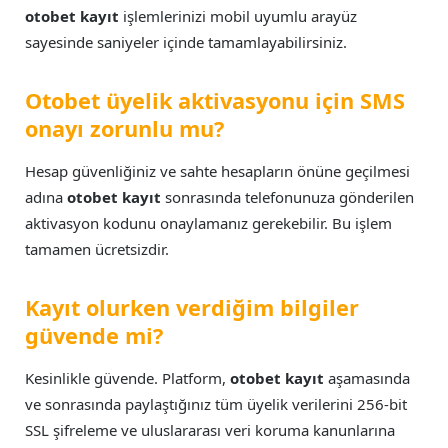
otobet kayıt
işlemlerinizi mobil uyumlu arayüz
sayesinde saniyeler içinde tamamlayabilirsiniz.
Otobet üyelik aktivasyonu için SMS
onayı zorunlu mu?
Hesap güvenliğiniz ve sahte hesapların önüne geçilmesi
adına
otobet kayıt
sonrasında telefonunuza gönderilen
aktivasyon kodunu onaylamanız gerekebilir. Bu işlem
tamamen ücretsizdir.
Kayıt olurken verdiğim bilgiler
güvende mi?
Kesinlikle güvende. Platform,
otobet kayıt
aşamasında
ve sonrasında paylaştığınız tüm üyelik verilerini 256-bit
SSL şifreleme ve uluslararası veri koruma kanunlarına