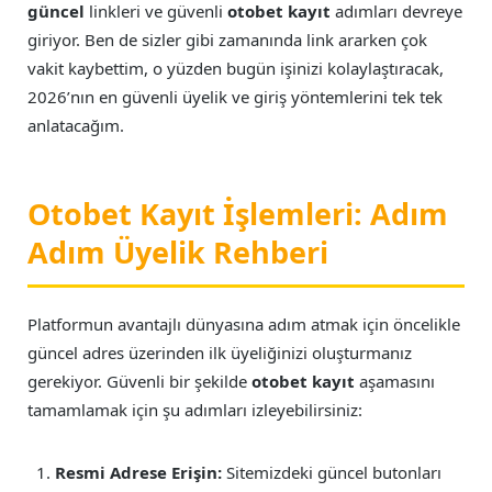
güncel
linkleri ve güvenli
otobet kayıt
adımları devreye
giriyor. Ben de sizler gibi zamanında link ararken çok
vakit kaybettim, o yüzden bugün işinizi kolaylaştıracak,
2026’nın en güvenli üyelik ve giriş yöntemlerini tek tek
anlatacağım.
Otobet Kayıt İşlemleri: Adım
Adım Üyelik Rehberi
Platformun avantajlı dünyasına adım atmak için öncelikle
güncel adres üzerinden ilk üyeliğinizi oluşturmanız
gerekiyor. Güvenli bir şekilde
otobet kayıt
aşamasını
tamamlamak için şu adımları izleyebilirsiniz:
Resmi Adrese Erişin:
Sitemizdeki güncel butonları