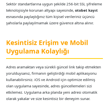
Sektör standartlarına uygun şekilde 256-bit SSL şifreleme
teknolojisiyle korunan altyapı sayesinde,
otobet kayıt
esnasında paylaştığınız tüm kişisel verileriniz üçüncü
şahıslarla paylaşılmamak üzere güvence altına alınır.
Kesintisiz Erişim ve Mobil
Uygulama Kolaylığı
Adres aramaktan veya sürekli güncel link takip etmekten
yorulduysanız, firmanın geliştirdiği mobil aplikasyonu
kullanabilirsiniz. iOS ve Android için optimize edilmiş
olan uygulama sayesinde, adres güncellemeleri sizi
etkilemez. Uygulama arka planda yeni adresi otomatik
olarak yakalar ve size kesintisiz bir deneyim sunar.